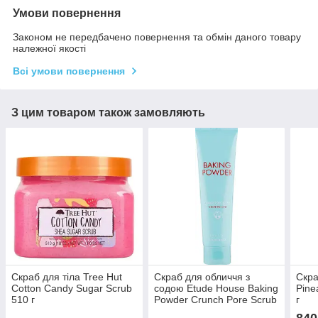
Умови повернення
Законом не передбачено повернення та обмін даного товару
належної якості
Всі умови повернення
З цим товаром також замовляють
Скраб для тіла Tree Hut
Скраб для обличчя з
Скра
Cotton Candy Sugar Scrub
содою Etude House Baking
Pine
510 г
Powder Crunch Pore Scrub
г
Tube 200 мл
840