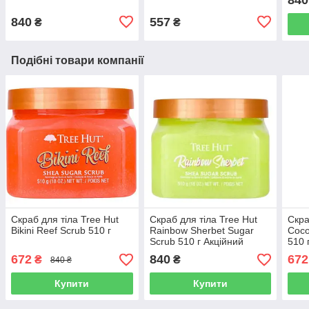
840
557
₴
₴
Подібні товари компанії
Скраб для тіла Tree Hut
Скраб для тіла Tree Hut
Скра
Bikini Reef Scrub 510 г
Rainbow Sherbet Sugar
Coco
Scrub 510 г Акційний
510 
672
840
672
₴
₴
840 ₴
Купити
Купити