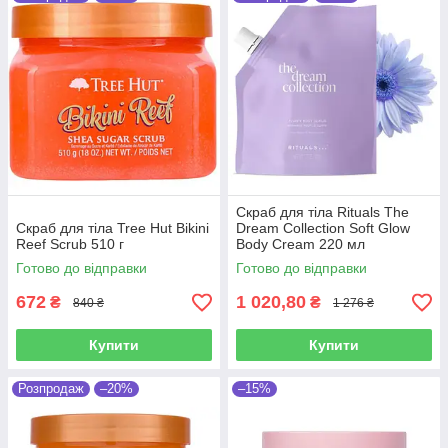
Скраб для тіла Rituals The
Скраб для тіла Tree Hut Bikini
Dream Collection Soft Glow
Reef Scrub 510 г
Body Cream 220 мл
Готово до відправки
Готово до відправки
672
1 020,80
₴
₴
840 ₴
1 276 ₴
Купити
Купити
Розпродаж
–20%
–15%