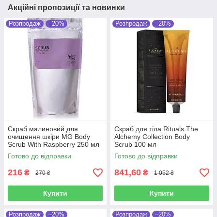
Акційні пропозиції та новинки
Розпродаж
–20%
Розпродаж
–20%
Скраб малиновий для
Скраб для тіла Rituals The
очищення шкіри MG Body
Alchemy Collection Body
Scrub With Raspberry 250 мл
Scrub 100 мл
Готово до відправки
Готово до відправки
216
841,60
₴
₴
270 ₴
1 052 ₴
Купити
Купити
Розпродаж
–20%
Розпродаж
–20%