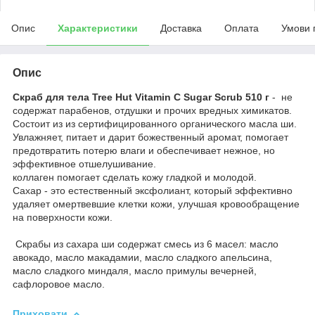
Опис
Характеристики
Доставка
Оплата
Умови 
Опис
Скраб для тела Tree Hut Vitamin C Sugar Scrub 510 г
- не
содержат парабенов, отдушки и прочих вредных химикатов.
Состоит из из сертифицированного органического масла ши.
Увлажняет, питает и дарит божественный аромат, помогает
предотвратить потерю влаги и обеспечивает нежное, но
эффективное отшелушивание.
коллаген помогает сделать кожу гладкой и молодой.
Сахар - это естественный эксфолиант, который эффективно
удаляет омертвевшие клетки кожи, улучшая кровообращение
на поверхности кожи.
Скрабы из сахара ши содержат смесь из 6 масел: масло
авокадо, масло макадамии, масло сладкого апельсина,
масло сладкого миндаля, масло примулы вечерней,
сафлоровое масло.
Приховати