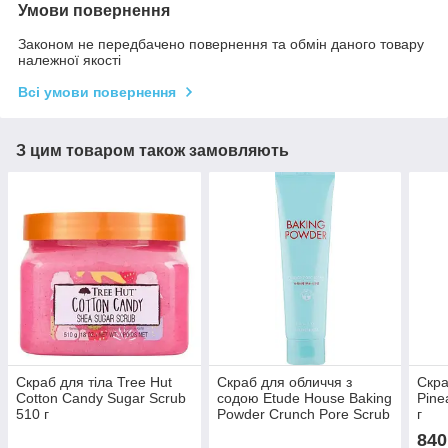
Умови повернення
Законом не передбачено повернення та обмін даного товару
належної якості
Всі умови повернення
З цим товаром також замовляють
Скраб для тіла Tree Hut
Скраб для обличчя з
Скра
Cotton Candy Sugar Scrub
содою Etude House Baking
Pine
510 г
Powder Crunch Pore Scrub
г
Tube 200 мл
840