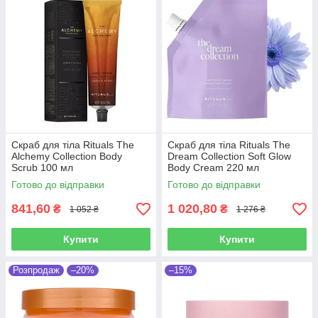
Скраб для тіла Rituals The
Скраб для тіла Rituals The
Alchemy Collection Body
Dream Collection Soft Glow
Scrub 100 мл
Body Cream 220 мл
Готово до відправки
Готово до відправки
841,60
1 020,80
₴
₴
1 052 ₴
1 276 ₴
Купити
Купити
Розпродаж
–20%
–15%