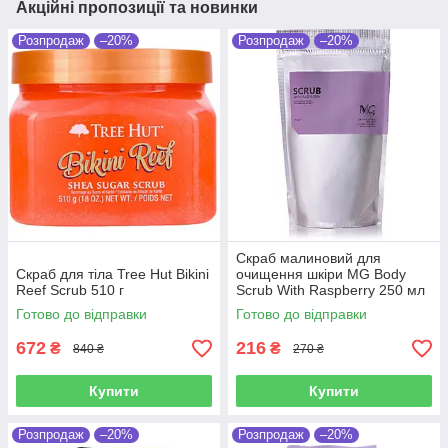
Акційні пропозиції та новинки
Розпродаж
–20%
Розпродаж
–20%
Скраб малиновий для
Скраб для тіла Tree Hut Bikini
очищення шкіри MG Body
Reef Scrub 510 г
Scrub With Raspberry 250 мл
Готово до відправки
Готово до відправки
672
216
₴
₴
840 ₴
270 ₴
Купити
Купити
Розпродаж
–20%
Розпродаж
–20%