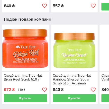
840
557
₴
₴
Подібні товари компанії
Скраб для тіла Tree Hut
Скраб для тіла Tree Hut
Скра
Bikini Reef Scrub 510 г
Rainbow Sherbet Sugar
Vani
Scrub 510 г Акційний
672
840
840
₴
₴
840 ₴
Купити
Купити