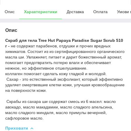
Опис
Характеристики
Доставка
Оплата
Умови 
Опис
Скраб для тела Tree Hut Papaya Paradise Sugar Scrub 510
г -
не содержат парабенов, отдушки и прочих вредных
химикатов. Состоит из из сертифицированного органического
масла ши. Увлажняет, питает и дарит божественный аромат,
помогает предотвратить потерю влаги и обеспечивает
нежное, но эффективное отшелушивание.
коллаген помогает сделать кожу гладкой и молодой.
Сахар - это естественный эксфолиант, который эффективно
удаляет омертвевшие клетки кожи, улучшая кровообращение
на поверхности кожи.
Скрабы из сахара ши содержат смесь из 6 масел: масло
авокадо, масло макадамии, масло сладкого апельсина,
масло сладкого миндаля, масло примулы вечерней,
сафлоровое масло.
Приховати