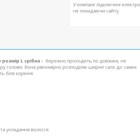
У компанії підключені електр
не покидаючи сайту.
розмір L срібна -
бережно проходить по довжині, не
ру голови. Вона рівномірно розподіляє шкірне сало до самих
ть біля коріння.
та укладання волосся.