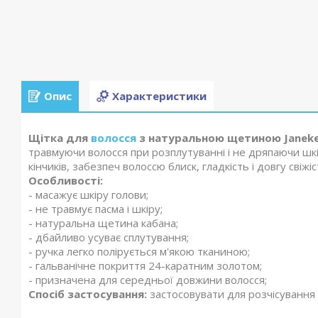
Опис
Характеристики
Щітка для
волосся
з натуральною щетиною Janeke 
травмуючи волосся при розплутуванні і не дряпаючи шкі
кінчиків, забезпеч волоссю блиск, гладкість і довгу свіжіс
Особливості:
- масажує шкіру голови;
- не травмує пасма і шкіру;
- натуральна щетина кабана;
- дбайливо усуває сплутування;
- ручка легко полірується м'якою тканиною;
- гальванічне покриття 24-каратним золотом;
- призначена для середньої довжини волосся;
Спосіб застосування:
застосовувати для розчісування 