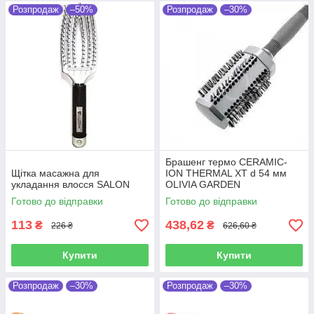
Розпродаж
–50%
Розпродаж
–30%
Брашенг термо CERAMIC-
Щітка масажна для
ION THERMAL XT d 54 мм
укладання влосся SALON
OLIVIA GARDEN
Готово до відправки
Готово до відправки
113
438,62
₴
₴
226 ₴
626,60 ₴
Купити
Купити
Розпродаж
–30%
Розпродаж
–30%