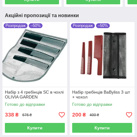
Акційні пропозиції та новинки
Розпродаж
–50%
Розпродаж
–50%
Набір з 4 гребінців SC в чохлі
Набір гребінців BaByliss 3 шт
OLIVIA GARDEN
+ чохол
Готово до відправки
Готово до відправки
338
200
₴
₴
676 ₴
400 ₴
Купити
Купити