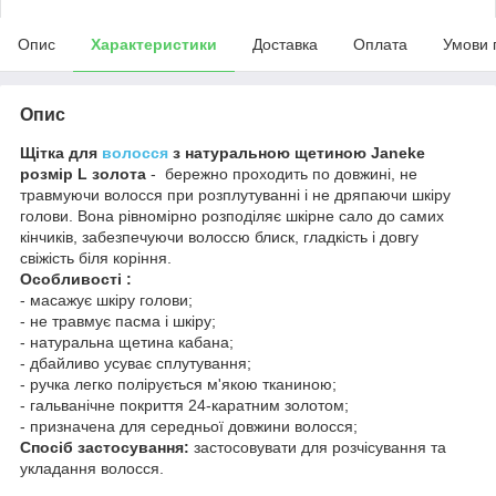
Опис
Характеристики
Доставка
Оплата
Умови 
Опис
Щітка для
волосся
з натуральною щетиною Janeke
розмір L золота
- бережно проходить по довжині, не
травмуючи волосся при розплутуванні і не дряпаючи шкіру
голови. Вона рівномірно розподіляє шкірне сало до самих
кінчиків, забезпечуючи волоссю блиск, гладкість і довгу
свіжість біля коріння.
Особливості :
- масажує шкіру голови;
- не травмує пасма і шкіру;
- натуральна щетина кабана;
- дбайливо усуває сплутування;
- ручка легко полірується м'якою тканиною;
- гальванічне покриття 24-каратним золотом;
- призначена для середньої довжини волосся;
Спосіб застосування:
застосовувати для розчісування та
укладання волосся.