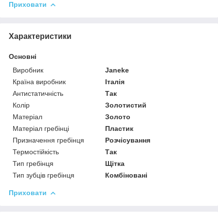
Приховати
Характеристики
Основні
Виробник
Janeke
Країна виробник
Італія
Антистатичність
Так
Колір
Золотистий
Матеріал
Золото
Матеріал гребінці
Пластик
Призначення гребінця
Розчісування
Термостійкість
Так
Тип гребінця
Щітка
Тип зубців гребінця
Комбіновані
Приховати