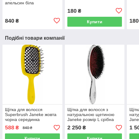
апельсин біла
180
₴
840
180
₴
Купити
Подібні товари компанії
Щітка для волосся
Щітка для волосся з
Щітк
Superbrush Janeke жовта
натуральною щетиною
нат
чорна серединка
Janeke розмір L срібна
Jane
588
2 250
1 5
₴
₴
840 ₴
Купити
Купити