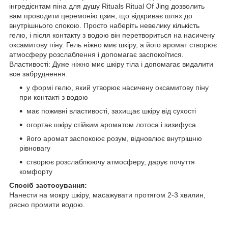
інгредієнтам піна для душу Rituals Ritual Of Jing дозволить
вам проводити церемонію цзин, що відкриває шлях до
внутрішнього спокою. Просто наберіть невелику кількість
гелю, і після контакту з водою він перетвориться на насичену
оксамитову піну. Гель ніжно миє шкіру, а його аромат створює
атмосферу розслаблення і допомагає заспокоїтися.
Властивості: Дуже ніжно миє шкіру тіла і допомагає видалити
все забруднення.
у формі гелю, який утворює насичену оксамитову піну
при контакті з водою
має поживні властивості, захищає шкіру від сухості
огортає шкіру стійким ароматом лотоса і зизифуса
його аромат заспокоює розум, відновлює внутрішню
рівновагу
створює розслаблюючу атмосферу, дарує почуття
комфорту
Спосіб застосування:
Нанести на мокру шкіру, масажувати протягом 2-3 хвилин,
рясно промити водою.