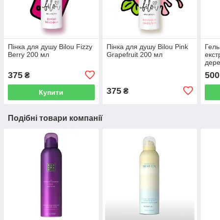
Пінка для душу Bilou Fizzy
Пінка для душу Bilou Pink
Гель
Berry 200 мл
Grapefruit 200 мл
екст
дере
Tea 
375
500
₴
375
₴
Купити
Подібні товари компанії