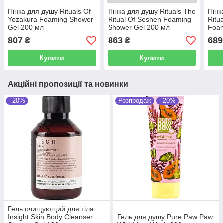
Пінка для душу Rituals Of
Пінка для душу Rituals The
Пінк
Yozakura Foaming Shower
Ritual Of Seshen Foaming
Ritu
Gel 200 мл
Shower Gel 200 мл
Foam
мл
807
863
689
₴
₴
Купити
Купити
Акційні пропозиції та новинки
–20%
Розпродаж
–20%
Гель очищующий для тіла
Insight Skin Body Cleanser
Гель для душу Pure Paw Paw