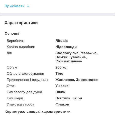
Приховати
Характеристики
Основні
Виробник
Rituals
Країна виробник
Нідерланди
Дія
Зволожуюче, Масажне,
Пом'якшувальна,
Розслабляюча
Об`єм
200 мл
Область застосування
Тіло
Призначення і результат
Живлення, Зволоження
Стать
Унісекс
Тип засобу для душа
Пінка
Тип шкіри
Всі типи шкіри
Упаковка засобу
Флакон
Користувальницькі характеристики