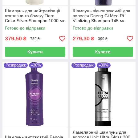
Шампунь для нейтралізації
Шампунь відновлюючий для
жовтизни та блиску Tiare
волосся Daeng Gi Meo Ri
Color Silver Shampoo 1000 мл
Vitalizing Shampoo 145 мл
Готово до відправки
Готово до відправки
379,50
279,30
₴
₴
759 ₴
399 ₴
Купити
Купити
Розпродаж
–30%
Розпродаж
–30%
Ламелярний шампунь для
Шампунь антижовтий Fanola
волосся Unic Ultra Gloss 300