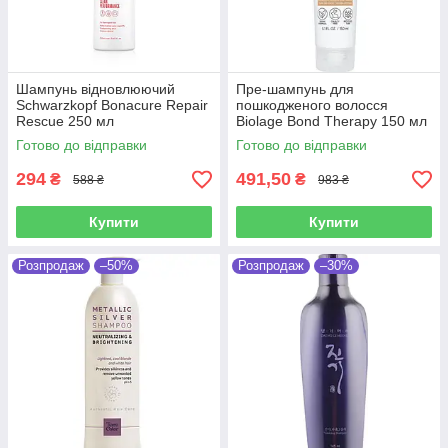
Шампунь відновлюючий
Пре-шампунь для
Schwarzkopf Bonacure Repair
пошкодженого волосся
Rescue 250 мл
Biolage Bond Therapy 150 мл
Готово до відправки
Готово до відправки
294
491,50
₴
₴
588 ₴
983 ₴
Купити
Купити
Розпродаж
–50%
Розпродаж
–30%