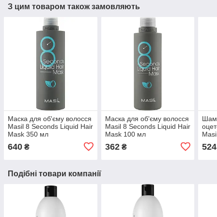
З цим товаром також замовляють
Маска для об'єму волосся
Маска для об'єму волосся
Шамп
Masil 8 Seconds Liquid Hair
Masil 8 Seconds Liquid Hair
оцет
Mask 350 мл
Mask 100 мл
Masi
Vine
640
362
524
₴
₴
Подібні товари компанії