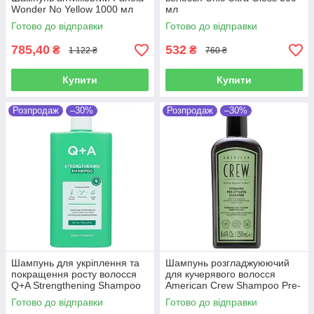
Wonder No Yellow 1000 мл
мл
Готово до відправки
Готово до відправки
785,40
532
₴
₴
1 122 ₴
760 ₴
Купити
Купити
Розпродаж
–30%
Розпродаж
–30%
Шампунь для укріплення та
Шампунь розгладжуюючий
покращення росту волосся
для кучерявого волосся
Q+A Strengthening Shampoo
American Crew Shampoo Pre-
250 мл
styling Forming 250 мл
Готово до відправки
Готово до відправки