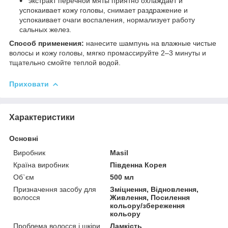
экстракт перечной мяты приятно охлаждает и
успокаивает кожу головы, снимает раздражение и
успокаивает очаги воспаления, нормализует работу
сальных желез.
Способ применения:
нанесите шампунь на влажные чистые
волосы и кожу головы, мягко промассируйте 2–3 минуты и
тщательно смойте теплой водой.
Приховати
Характеристики
Основні
Виробник
Masil
Країна виробник
Південна Корея
Об`єм
500 мл
Призначення засобу для
Зміцнення, Відновлення,
волосся
Живлення, Посилення
кольору/збереження
кольору
Проблема волосся і шкіри
Ламкість