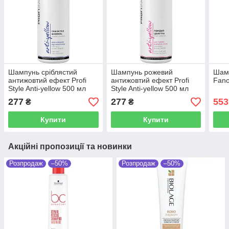
Шампунь сріблястий
Шампунь рожевий
Шам
антижовтий ефект Profi
антижовтий ефект Profi
Fano
Style Anti-yellow 500 мл
Style Anti-yellow 500 мл
277
277
553
₴
₴
Купити
Купити
Акційні пропозиції та новинки
Розпродаж
–50%
Розпродаж
–50%