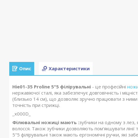
Опис
Характеристики
Hie01-35 Proline 5"5 філірувальні
- це професійні
ножи
нержавіючої сталі, яка забезпечує довговічність і міцніс
(близько 14 см), що дозволяє зручно працювати з ним
точність при стрижці.
_x000D_
Філювальні ножиці мають :
зубчики на одному з лез,
волосся. Також зубчики дозволяють пом'якшувати лінії 
5"5 філірувальні також мають ергономічні ручки, які з