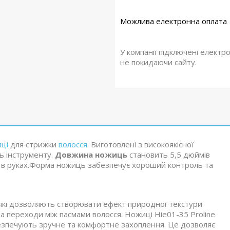
У компанії підключені електр
не покидаючи сайту.
ці
для стрижки
волосся
. Виготовлені з високоякісної
ть інструменту.
Довжина ножиць
становить 5,5 дюймів
и в руках.Форма ножиць забезпечує хороший контроль та
 які дозволяють створювати ефект природної текстури
та переходи між пасмами волосся. Ножиці Hie01-35 Proline
абезпечують зручне та комфортне захоплення. Це дозволяє