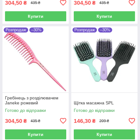
304,50
304,50
₴
₴
435 ₴
435 ₴
Купити
Купити
Розпродаж
–30%
Розпродаж
–30%
Гребінець з розділювачем
Janeke рожевий
Щітка масажна SPL
Готово до відправки
Готово до відправки
304,50
146,30
₴
₴
435 ₴
209 ₴
Купити
Купити