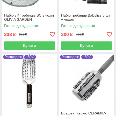
Набір з 4 гребінців SC в чохлі
Набір гребінців BaByliss 3 шт
OLIVIA GARDEN
+ чохол
Готово до відправки
Готово до відправки
338
200
₴
₴
676 ₴
400 ₴
Купити
Купити
Розпродаж
–50%
Розпродаж
–30%
Брашенг термо CERAMIC-