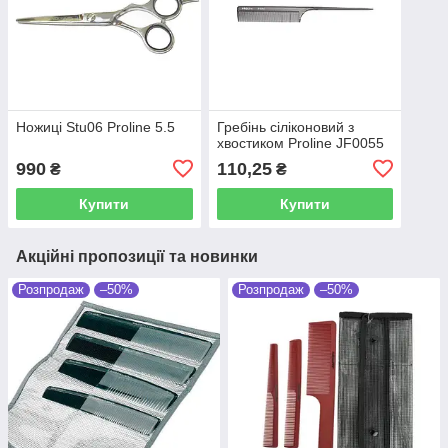
Ножиці Stu06 Proline 5.5
Гребінь сіліконовий з
хвостиком Proline JF0055
990
110,25
₴
₴
Купити
Купити
Акційні пропозиції та новинки
Розпродаж
–50%
Розпродаж
–50%