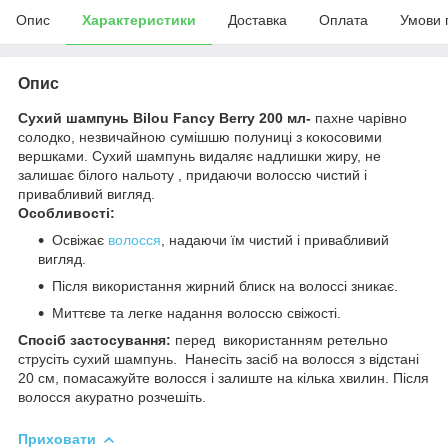
Опис
Характеристики
Доставка
Оплата
Умови 
Опис
Сухий шампунь Bilou Fancy Berry 200 мл-
пахне чарівно
солодко, незвичайною сумішшю полуниці з кокосовими
вершками. Сухий шампунь видаляє надлишки жиру, не
залишає білого нальоту , придаючи волоссю чистий і
привабливий вигляд.
Особливості:
Освіжає
волосся
, надаючи їм чистий і привабливий
вигляд.
Після використання жирний блиск на волоссі зникає.
Миттєве та легке надання волоссю свіжості.
Спосіб застосування:
перед використанням ретельно
струсіть сухий шампунь. Нанесіть засіб на волосся з відстані
20 см, помасажуйте волосся і залиште на кілька хвилин. Після
волосся акуратно розчешіть.
Приховати