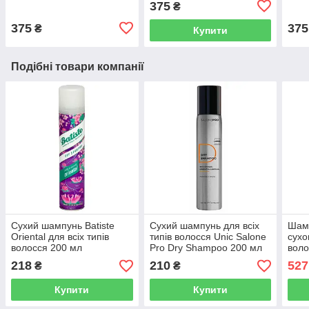
375
₴
375
375
₴
Купити
Подібні товари компанії
Сухий шампунь Batiste
Сухий шампунь для всіх
Шамп
Oriental для всіх типів
типів волосся Unic Salone
сухо
волосся 200 мл
Pro Dry Shampoo 200 мл
воло
100
218
210
527
₴
₴
Купити
Купити