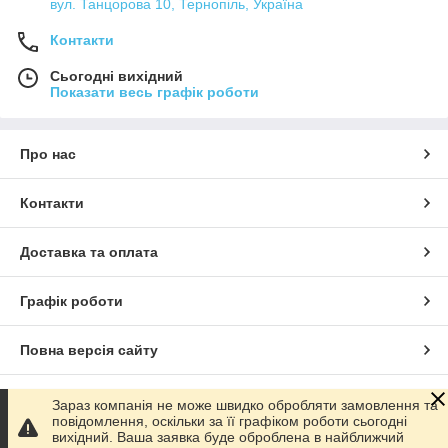
вул. Танцорова 10, Тернопіль, Україна
Контакти
Сьогодні вихідний
Показати весь графік роботи
Про нас
Контакти
Доставка та оплата
Графік роботи
Повна версія сайту
Сайт створено на маркетплейсі
Prom.ua
Зараз компанія не може швидко обробляти замовлення та
повідомлення, оскільки за її графіком роботи сьогодні
вихідний. Ваша заявка буде оброблена в найближчий