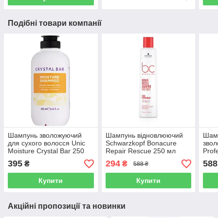
Подібні товари компанії
Шампунь зволожуючий
Шампунь відновлюючий
Шам
для сухого волосся Unic
Schwarzkopf Bonacure
звол
Moisture Crystal Bar 250
Repair Rescue 250 мл
Prof
мл
Mois
395
294
588
₴
₴
588 ₴
Купити
Купити
Акційні пропозиції та новинки