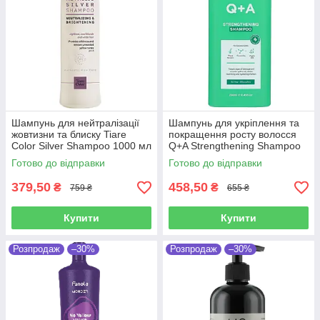
Шампунь для нейтралізації
Шампунь для укріплення та
жовтизни та блиску Tiare
покращення росту волосся
Color Silver Shampoo 1000 мл
Q+A Strengthening Shampoo
250 мл
Готово до відправки
Готово до відправки
379,50
458,50
₴
₴
759 ₴
655 ₴
Купити
Купити
Розпродаж
–30%
Розпродаж
–30%