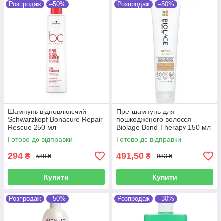
Розпродаж
–50%
Розпродаж
–50%
Шампунь відновлюючий
Пре-шампунь для
Schwarzkopf Bonacure Repair
пошкодженого волосся
Rescue 250 мл
Biolage Bond Therapy 150 мл
Готово до відправки
Готово до відправки
294
491,50
₴
₴
588 ₴
983 ₴
Купити
Купити
Розпродаж
–50%
Розпродаж
–30%