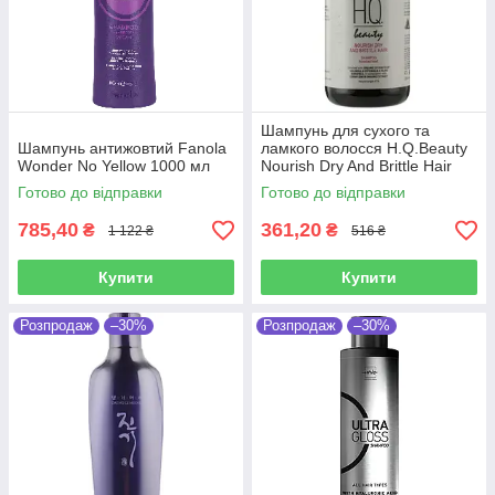
Шампунь для сухого та
Шампунь антижовтий Fanola
ламкого волосся H.Q.Beauty
Wonder No Yellow 1000 мл
Nourish Dry And Brittle Hair
Shampoo 280 мл
Готово до відправки
Готово до відправки
785,40
361,20
₴
₴
1 122 ₴
516 ₴
Купити
Купити
Розпродаж
–30%
Розпродаж
–30%