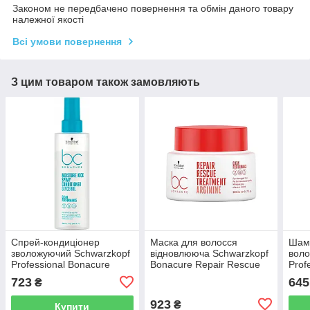
Законом не передбачено повернення та обмін даного товару
належної якості
Всі умови повернення
З цим товаром також замовляють
Спрей-кондиціонер
Маска для волосся
Шамп
зволожуючий Schwarzkopf
відновлююча Schwarzkopf
воло
Professional Bonacure
Bonacure Repair Rescue
Prof
Moisture 200 мл
200 мл Акційна
Volu
723
645
₴
250 
923
₴
Купити