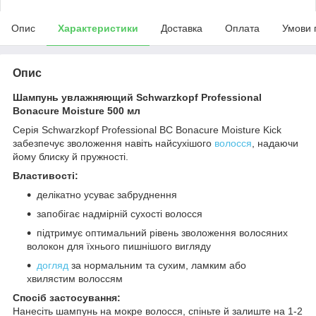
Опис
Характеристики
Доставка
Оплата
Умови 
Опис
Шампунь увлажняющий Schwarzkopf Professional
Bonacure Moisture 500 мл
Серія Schwarzkopf Professional BC Bonacure Moisture Kick
забезпечує зволоження навіть найсухішого
волосся
, надаючи
йому блиску й пружності.
Властивості:
делікатно усуває забруднення
запобігає надмірній сухості волосся
підтримує оптимальний рівень зволоження волосяних
волокон для їхнього пишнішого вигляду
догляд
за нормальним та сухим, ламким або
хвилястим волоссям
Спосіб застосування:
Нанесіть шампунь на мокре волосся, спіньте й залиште на 1-2