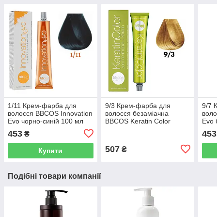
1/11 Крем-фарба для
9/3 Крем-фарба для
9/7 
волосся BBCOS Innovation
волосся безаміачна
воло
Evo чорно-синій 100 мл
BBCOS Keratin Color
Evo 
блондин дуже світло-
беже
453
453
₴
золотистий 100 мл
507
₴
Купити
Подібні товари компанії