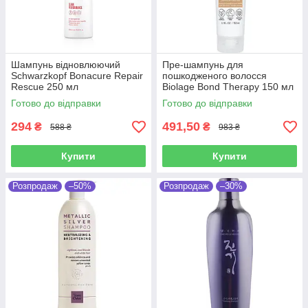
Шампунь відновлюючий
Пре-шампунь для
Schwarzkopf Bonacure Repair
пошкодженого волосся
Rescue 250 мл
Biolage Bond Therapy 150 мл
Готово до відправки
Готово до відправки
294
491,50
₴
₴
588 ₴
983 ₴
Купити
Купити
Розпродаж
–50%
Розпродаж
–30%