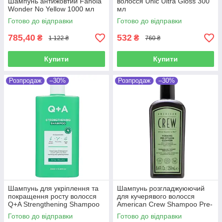
Шампунь антижовтий Fanola
волосся Unic Ultra Gloss 300
Wonder No Yellow 1000 мл
мл
Готово до відправки
Готово до відправки
785,40
532
₴
₴
1 122 ₴
760 ₴
Купити
Купити
Розпродаж
–30%
Розпродаж
–30%
Шампунь для укріплення та
Шампунь розгладжуюючий
покращення росту волосся
для кучерявого волосся
Q+A Strengthening Shampoo
American Crew Shampoo Pre-
250 мл
styling Forming 250 мл
Готово до відправки
Готово до відправки