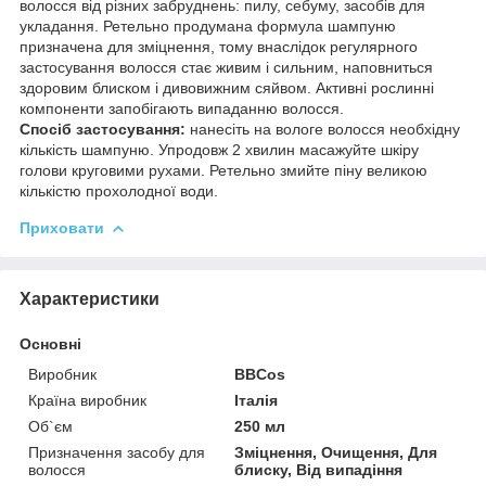
волосся від різних забруднень: пилу, себуму, засобів для
укладання. Ретельно продумана формула шампуню
призначена для зміцнення, тому внаслідок регулярного
застосування волосся стає живим і сильним, наповниться
здоровим блиском і дивовижним сяйвом. Активні рослинні
компоненти запобігають випаданню волосся.
Спосіб застосування:
нанесіть на вологе волосся необхідну
кількість шампуню. Упродовж 2 хвилин масажуйте шкіру
голови круговими рухами. Ретельно змийте піну великою
кількістю прохолодної води.
Приховати
Характеристики
Основні
Виробник
BBCos
Країна виробник
Італія
Об`єм
250 мл
Призначення засобу для
Зміцнення, Очищення, Для
волосся
блиску, Від випадіння