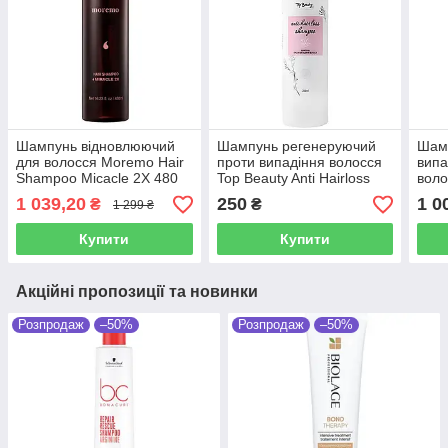
Шампунь відновлюючий
Шампунь регенеруючий
Шам
для волосся Moremo Hair
проти випадіння волосся
випа
Shampoo Micacle 2X 480
Top Beauty Anti Hairloss
воло
мл
Hair Shampoo 250 мл
Loss
1 039,20
250
1 0
₴
₴
1 299 ₴
мл
Купити
Купити
Акційні пропозиції та новинки
Розпродаж
–50%
Розпродаж
–50%