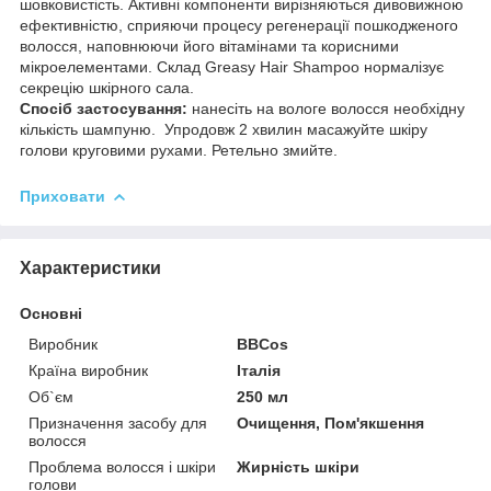
шовковистість. Активні компоненти вирізняються дивовижною
ефективністю, сприяючи процесу регенерації пошкодженого
волосся, наповнюючи його вітамінами та корисними
мікроелементами. Склад Greasy Hair Shampoo нормалізує
секрецію шкірного сала.
Спосіб застосування:
нанесіть на вологе волосся необхідну
кількість шампуню. Упродовж 2 хвилин масажуйте шкіру
голови круговими рухами. Ретельно змийте.
Приховати
Характеристики
Основні
Виробник
BBCos
Країна виробник
Італія
Об`єм
250 мл
Призначення засобу для
Очищення, Пом'якшення
волосся
Проблема волосся і шкіри
Жирність шкіри
голови