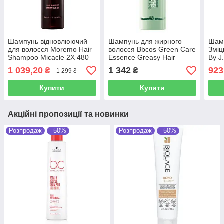
Шампунь відновлюючий
Шампунь для жирного
Шамп
для волосся Moremo Hair
волосся Bbcos Green Care
Змі
Shampoo Micacle 2X 480
Essence Greasy Hair
By J
мл
Shampoo 1000 мл
Sha
1 039,20
1 342
923
₴
₴
1 299 ₴
Купити
Купити
Акційні пропозиції та новинки
Розпродаж
–50%
Розпродаж
–50%