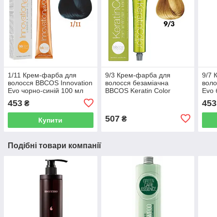
1/11 Крем-фарба для
9/3 Крем-фарба для
9/7 
волосся BBCOS Innovation
волосся безаміачна
воло
Evo чорно-синій 100 мл
BBCOS Keratin Color
Evo 
блондин дуже світло-
беже
453
453
₴
золотистий 100 мл
507
₴
Купити
Подібні товари компанії