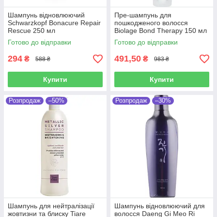
Шампунь відновлюючий
Пре-шампунь для
Schwarzkopf Bonacure Repair
пошкодженого волосся
Rescue 250 мл
Biolage Bond Therapy 150 мл
Готово до відправки
Готово до відправки
294
491,50
₴
₴
588 ₴
983 ₴
Купити
Купити
Розпродаж
–50%
Розпродаж
–30%
Шампунь для нейтралізації
Шампунь відновлюючий для
жовтизни та блиску Tiare
волосся Daeng Gi Meo Ri