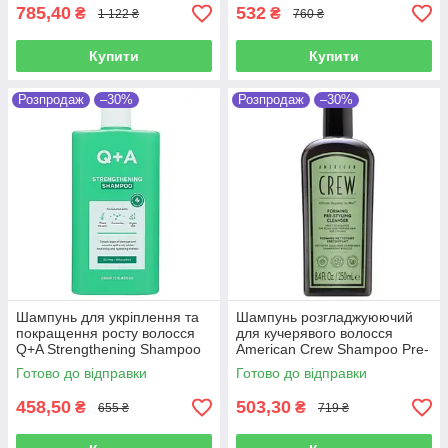
785,40
532
₴
₴
1 122 ₴
760 ₴
Купити
Купити
Розпродаж
–30%
Розпродаж
–30%
Шампунь для укріплення та
Шампунь розгладжуюючий
покращення росту волосся
для кучерявого волосся
Q+A Strengthening Shampoo
American Crew Shampoo Pre-
250 мл
styling Forming 250 мл
Готово до відправки
Готово до відправки
458,50
503,30
₴
₴
655 ₴
719 ₴