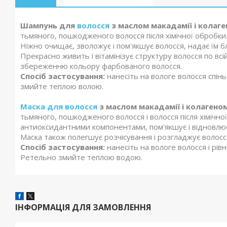
Шампунь для
волосся
з маслом макадамії і колаге
тьмяного, пошкодженого волосся після хімічної обробки
Ніжно очищає, зволожує і пом'якшує волосся, надає їм б
Прекрасно живить і вітамінізує структуру волосся по вс
збереженню кольору фарбованого волосся.
Спосіб застосування:
нанесіть на вологе волосся спінь
змийте теплою волою.
Маска для волосся
з маслом макадамії і колагеном
тьмяного, пошкодженого волосся і волосся після хімічн
антиоксидантними компонентами, пом'якшує і відновлює
Маска також полегшує розчісування і розгладжує волосся
Спосіб застосування:
нанесіть на вологе волосся і рів
Ретельно змийте теплою водою.
ІНФОРМАЦІЯ ДЛЯ ЗАМОВЛЕННЯ