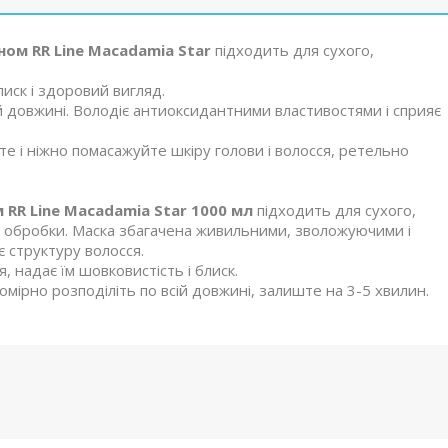
ном RR Line Macadamia Star
підходить для сухого,
.
лиск і здоровий вигляд.
ій довжині. Володіє антиоксидантними властивостями і сприяє
те і ніжно помасажуйте шкіру голови і волосся, ретельно
 RR Line Macadamia Star 1000 мл
підходить для сухого,
ої обробки. Маска збагачена живильними, зволожуючими і
 структуру волосся.
, надає їм шовковистість і блиск.
номірно розподіліть по всій довжині, залиште на 3-5 хвилин.