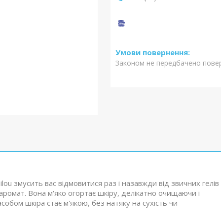
Законом не передбачено повер
lou змусить вас відмовитися раз і назавжди від звичних гелів
 аромат. Вона м'яко огортає шкіру, делікатно очищаючи і
собом шкіра стає м'якою, без натяку на сухість чи