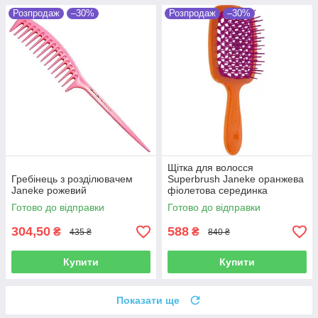
Розпродаж
–30%
Розпродаж
–30%
Щітка для волосся
Гребінець з розділювачем
Superbrush Janeke оранжева
Janeke рожевий
фіолетова серединка
Готово до відправки
Готово до відправки
304,50
588
₴
₴
435 ₴
840 ₴
Купити
Купити
Показати ще