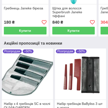
Гребінець Janeke бірюза
Щітка для волосся
Греб
Superbrush Janeke
Jane
тіффані
180
840
304
₴
₴
Купити
Купити
Акційні пропозиції та новинки
Розпродаж
–50%
Розпродаж
–50%
Набір з 4 гребінців SC в чохлі
Набір гребінців BaByliss 3 шт
OLIVIA GARDEN
+ чохол