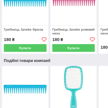
Гребінець Janeke бірюза
Гребінець Janeke рожевий
Греб
неон
нео
180
180
₴
₴
180
Купити
Купити
Подібні товари компанії