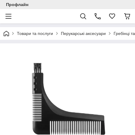
Профлайн
Товари та послуги
Перукарські аксесуари
Гребінці т