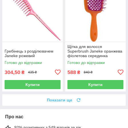
Щітка для волосся
Гребінець з розділювачем
Superbrush Janeke оранжева
Janeke рожевий
фіолетова серединка
Готово до відправки
Готово до відправки
304,50
588
₴
₴
435 ₴
840 ₴
Купити
Купити
Показати ще
Про нас
92% позитивних з 549 відгуків за рік