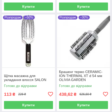
Купити
Купити
Розпродаж
–50%
Розпродаж
–30%
Брашенг термо CERAMIC-
Щітка масажна для
ION THERMAL XT d 54 мм
укладання влосся SALON
OLIVIA GARDEN
Готово до відправки
Готово до відправки
113
438,62
₴
₴
226 ₴
626,60 ₴
Купити
Купити