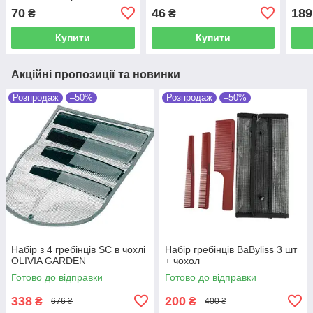
70
46
189
₴
₴
Купити
Купити
Акційні пропозиції та новинки
Розпродаж
–50%
Розпродаж
–50%
Набір з 4 гребінців SC в чохлі
Набір гребінців BaByliss 3 шт
OLIVIA GARDEN
+ чохол
Готово до відправки
Готово до відправки
338
200
₴
₴
676 ₴
400 ₴