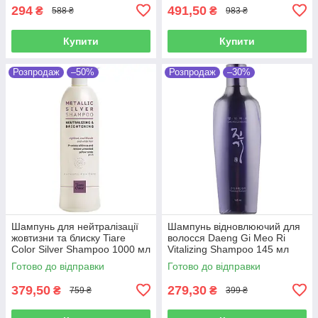
294
491,50
₴
₴
588 ₴
983 ₴
Купити
Купити
Розпродаж
–50%
Розпродаж
–30%
Шампунь для нейтралізації
Шампунь відновлюючий для
жовтизни та блиску Tiare
волосся Daeng Gi Meo Ri
Color Silver Shampoo 1000 мл
Vitalizing Shampoo 145 мл
Готово до відправки
Готово до відправки
379,50
279,30
₴
₴
759 ₴
399 ₴