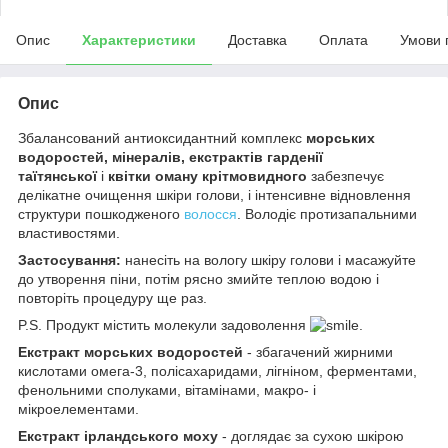
Опис
Характеристики
Доставка
Оплата
Умови 
Опис
Збалансований антиоксидантний комплекс
морських
водоростей, мінералів, екстрактів гарденії
таїтянської
і
квітки оману крітмовидного
забезпечує
делікатне очищення шкіри голови, і інтенсивне відновлення
структури пошкодженого
волосся
. Володіє протизапальними
властивостями.
Застосування:
нанесіть на вологу шкіру голови і масажуйте
до утворення піни, потім рясно змийте теплою водою і
повторіть процедуру ще раз.
P.S. Продукт містить молекули задоволення
.
Екстракт морських водоростей
- збагачений жирними
кислотами омега-3, полісахаридами, лігніном, ферментами,
фенольними сполуками, вітамінами, макро- і
мікроелементами.
Екстракт ірландського моху
- доглядає за сухою шкірою