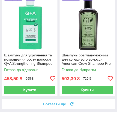
Шампунь для укріплення та
Шампунь розгладжуюючий
покращення росту волосся
для кучерявого волосся
Q+A Strengthening Shampoo
American Crew Shampoo Pre-
250 мл
styling Forming 250 мл
Готово до відправки
Готово до відправки
458,50
503,30
₴
₴
655 ₴
719 ₴
Купити
Купити
Показати ще