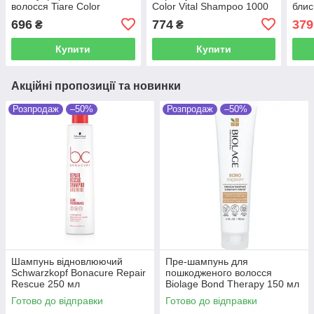
волосся Tiare Color
Color Vital Shampoo 1000
блис
Chromatic Shampoo 1000
мл
Sha
696
774
379
₴
₴
мл
Купити
Купити
Акційні пропозиції та новинки
Розпродаж
–50%
Розпродаж
–50%
Шампунь відновлюючий
Пре-шампунь для
Schwarzkopf Bonacure Repair
пошкодженого волосся
Rescue 250 мл
Biolage Bond Therapy 150 мл
Готово до відправки
Готово до відправки