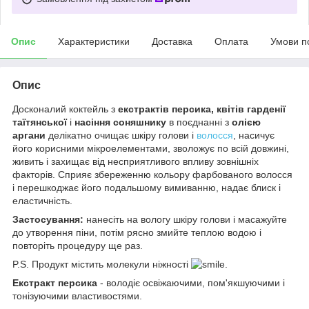
Опис
Характеристики
Доставка
Оплата
Умови п
Опис
Досконалий коктейль з
екстрактів персика, квітів гарденії
таїтянської
і
насіння соняшнику
в поєднанні з
олією
аргани
делікатно очищає шкіру голови і
волосся
, насичує
його корисними мікроелементами, зволожує по всій довжині,
живить і захищає від несприятливого впливу зовнішніх
факторів. Сприяє збереженню кольору фарбованого волосся
і перешкоджає його подальшому вимиванню, надає блиск і
еластичність.
Застосування:
нанесіть на вологу шкіру голови і масажуйте
до утворення піни, потім рясно змийте теплою водою і
повторіть процедуру ще раз.
P.S. Продукт містить молекули ніжності
.
Екстракт персика
- володіє освіжаючими, пом'якшуючими і
тонізуючими властивостями.