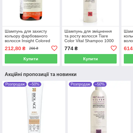
Шампунь для захисту
Шампунь для зміцнення
Шамп
кольору фарбованого
та росту волосся Tiare
коль
волосся Insight Colored
Color Vital Shampoo 1000
воло
Hair Shampoo 100 мл
мл
Hair
212,80
774
614
₴
₴
266 ₴
Купити
Купити
Акційні пропозиції та новинки
Розпродаж
–50%
Розпродаж
–50%