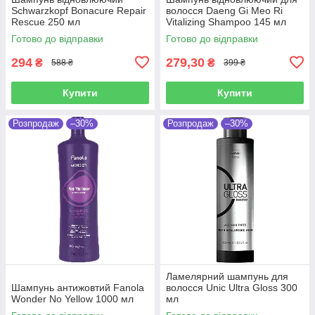
Schwarzkopf Bonacure Repair
волосся Daeng Gi Meo Ri
Rescue 250 мл
Vitalizing Shampoo 145 мл
Готово до відправки
Готово до відправки
294
279,30
₴
₴
588 ₴
399 ₴
Купити
Купити
Розпродаж
–30%
Розпродаж
–30%
Ламелярний шампунь для
Шампунь антижовтий Fanola
волосся Unic Ultra Gloss 300
Wonder No Yellow 1000 мл
мл