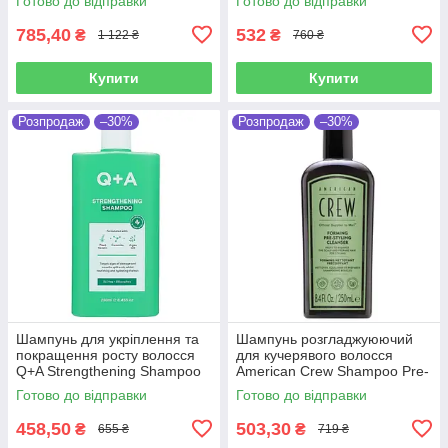
Готово до відправки
Готово до відправки
785,40
532
₴
₴
1 122 ₴
760 ₴
Купити
Купити
Розпродаж
–30%
Розпродаж
–30%
Шампунь для укріплення та
Шампунь розгладжуюючий
покращення росту волосся
для кучерявого волосся
Q+A Strengthening Shampoo
American Crew Shampoo Pre-
250 мл
styling Forming 250 мл
Готово до відправки
Готово до відправки
458,50
503,30
₴
₴
655 ₴
719 ₴