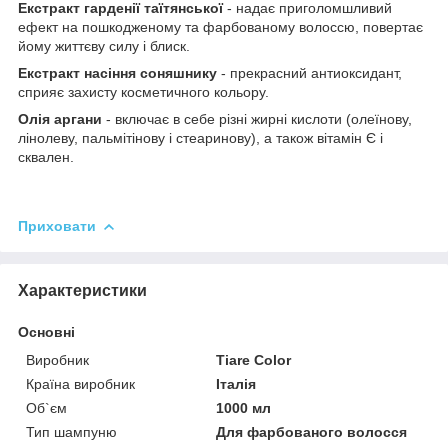
Екстракт гарденії таїтянської
- надає приголомшливий
ефект на пошкодженому та фарбованому волоссю, повертає
йому життєву силу і блиск.
Екстракт насіння соняшнику
- прекрасний антиоксидант,
сприяє захисту косметичного кольору.
Олія аргани
- включає в себе різні жирні кислоти (олеїнову,
лінолеву, пальмітінову і стеаринову), а також вітамін Є і
сквален.
Приховати
Характеристики
Основні
Виробник
Tiare Color
Країна виробник
Італія
Об`єм
1000 мл
Тип шампуню
Для фарбованого волосся