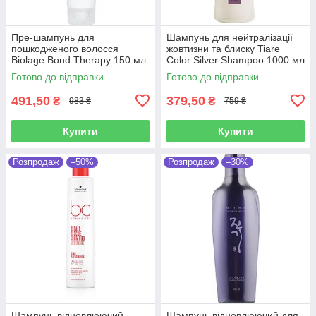
Пре-шампунь для
Шампунь для нейтралізації
пошкодженого волосся
жовтизни та блиску Tiare
Biolage Bond Therapy 150 мл
Color Silver Shampoo 1000 мл
Готово до відправки
Готово до відправки
491,50
379,50
₴
₴
983 ₴
759 ₴
Купити
Купити
Розпродаж
–50%
Розпродаж
–30%
Шампунь відновлюючий
Шампунь відновлюючий для