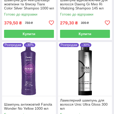
жовтизни та блиску Tiare
волосся Daeng Gi Meo Ri
Color Silver Shampoo 1000 мл
Vitalizing Shampoo 145 мл
Готово до відправки
Готово до відправки
379,50
279,30
₴
₴
759 ₴
399 ₴
Купити
Купити
Розпродаж
–30%
Розпродаж
–30%
Ламелярний шампунь для
Шампунь антижовтий Fanola
волосся Unic Ultra Gloss 300
Wonder No Yellow 1000 мл
мл