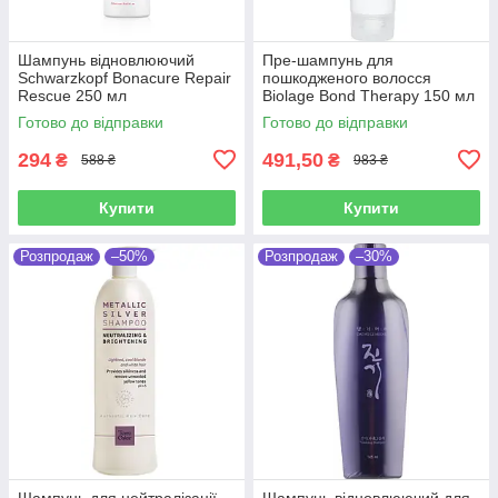
Шампунь відновлюючий
Пре-шампунь для
Schwarzkopf Bonacure Repair
пошкодженого волосся
Rescue 250 мл
Biolage Bond Therapy 150 мл
Готово до відправки
Готово до відправки
294
491,50
₴
₴
588 ₴
983 ₴
Купити
Купити
Розпродаж
–50%
Розпродаж
–30%
Шампунь для нейтралізації
Шампунь відновлюючий для