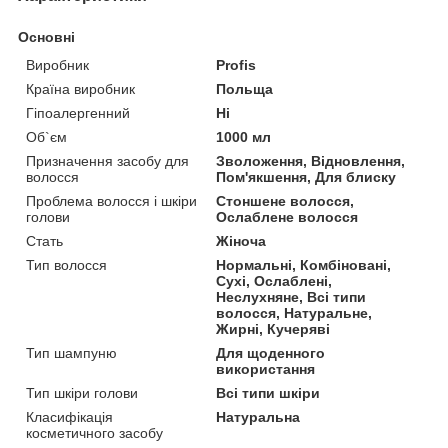
Основні
Виробник
Profis
Країна виробник
Польща
Гіпоалергенний
Ні
Об`єм
1000 мл
Призначення засобу для
Зволоження, Відновлення,
волосся
Пом'якшення, Для блиску
Проблема волосся і шкіри
Стоншене волосся,
голови
Ослаблене волосся
Стать
Жіноча
Тип волосся
Нормальні, Комбіновані,
Сухі, Ослаблені,
Неслухняне, Всі типи
волосся, Натуральне,
Жирні, Кучеряві
Тип шампуню
Для щоденного
використання
Тип шкіри голови
Всі типи шкіри
Класифікація
Натуральна
косметичного засобу