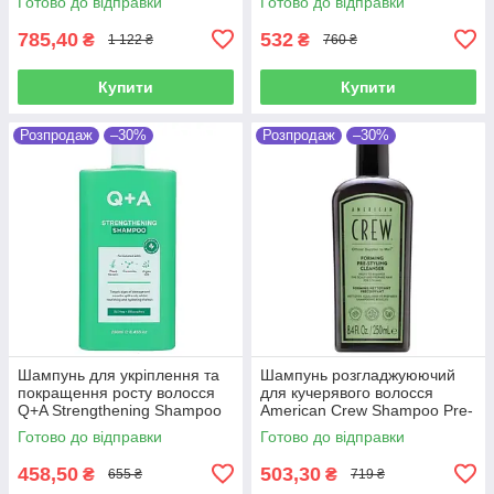
Готово до відправки
Готово до відправки
785,40
532
₴
₴
1 122 ₴
760 ₴
Купити
Купити
Розпродаж
–30%
Розпродаж
–30%
Шампунь для укріплення та
Шампунь розгладжуюючий
покращення росту волосся
для кучерявого волосся
Q+A Strengthening Shampoo
American Crew Shampoo Pre-
250 мл
styling Forming 250 мл
Готово до відправки
Готово до відправки
458,50
503,30
₴
₴
655 ₴
719 ₴