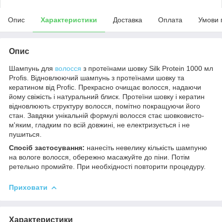
Опис
Характеристики
Доставка
Оплата
Умови 
Опис
Шампунь для
волосся
з протеїнами шовку Silk Protein 1000 мл
Profis. Відновлюючий шампунь з протеїнами шовку та
кератином від Profic. Прекрасно очищає волосся, надаючи
йому свіжість і натуральний блиск. Протеїни шовку і кератин
відновлюють структуру волосся, помітно покращуючи його
стан. Завдяки унікальній формулі волосся стає шовковисто-
м'яким, гладким по всій довжині, не електризується і не
пушиться.
Спосіб застосування:
нанесіть невелику кількість шампуню
на вологе волосся, обережно масажуйте до піни. Потім
ретельно промийте. При необхідності повторити процедуру.
Приховати
Характеристики