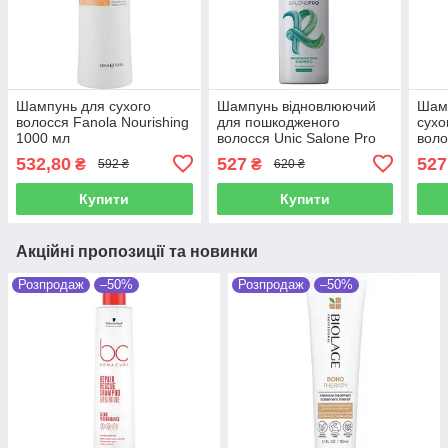
Шампунь для сухого
Шампунь відновлюючий
Шамп
волосся Fanola Nourishing
для пошкодженого
сухо
1000 мл
волосся Unic Salone Pro
воло
1000 мл
100
532,80
527
527
₴
₴
592 ₴
620 ₴
Купити
Купити
Акційні пропозиції та новинки
Розпродаж
–50%
Розпродаж
–50%