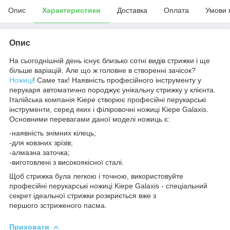
Опис
Характеристики
Доставка
Оплата
Умови 
Опис
На сьогоднішній день існує близько сотні видів стрижки і ще
більше варіацій. Але що ж головне в створенні зачісок?
Ножиці
! Саме так! Наявність професійного інструменту у
перукаря автоматично породжує унікальну стрижку у клієнта.
Італійська компанія Kiepe створює професійні перукарські
інструменти, серед яких і філіровочні ножиці Kiepe Galaxis.
Основними перевагами даної моделі ножиць є:
-наявність знімних кілець;
-для ковзних зрізів;
-алмазна заточка;
-виготовлені з високоякісної сталі.
Щоб стрижка була легкою і точною, використовуйте
професійні перукарські ножиці Kiepe Galaxis - спеціальний
секрет ідеальної стрижки розкриється вже з
першого зстриженого пасма.
Приховати