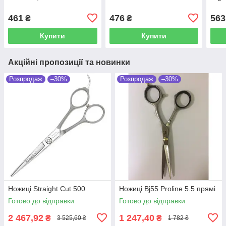
461
476
563
₴
₴
Купити
Купити
Акційні пропозиції та новинки
Розпродаж
–30%
Розпродаж
–30%
Ножиці Straight Cut 500
Ножиці Bj55 Proline 5.5 прямі
Готово до відправки
Готово до відправки
2 467,92
1 247,40
₴
₴
3 525,60 ₴
1 782 ₴