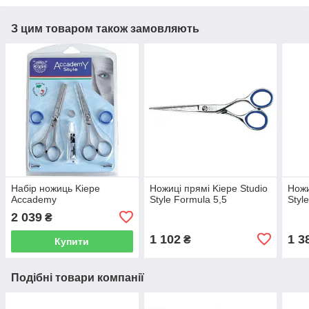
З цим товаром також замовляють
Набір ножиць Kiepe
Ножиці прямі Kiepe Studio
Ножи
Accademy
Style Formula 5,5
Styl
2 039
₴
1 102
1 3
₴
Купити
Подібні товари компанії