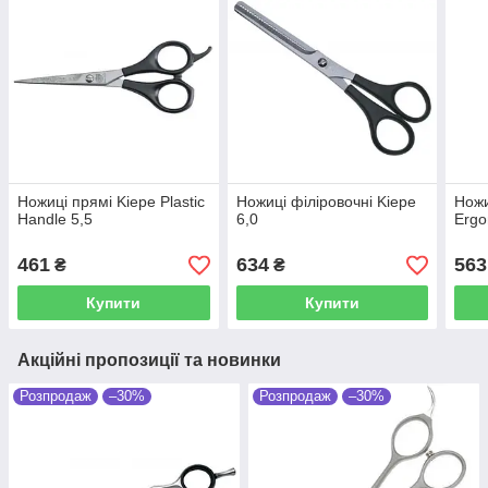
Ножиці прямі Kiepe Plastic
Ножиці філіровочні Kiepe
Ножи
Handle 5,5
6,0
Ergo
461
634
563
₴
₴
Купити
Купити
Акційні пропозиції та новинки
Розпродаж
–30%
Розпродаж
–30%