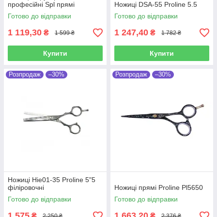
професійні Spl прямі
Ножиці DSA-55 Proline 5.5
Готово до відправки
Готово до відправки
1 119,30
1 247,40
₴
₴
1 599 ₴
1 782 ₴
Купити
Купити
Розпродаж
–30%
Розпродаж
–30%
Ножиці Hie01-35 Proline 5"5
філіровочні
Ножиці прямі Proline Pl5650
Готово до відправки
Готово до відправки
1 575
1 663,20
₴
₴
2 250 ₴
2 376 ₴