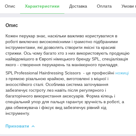
Опис
Характеристики
Доставка
Оплата
Умови 
Опис
Кожен перукар знає, наскільки важливо користуватися в
роботі виключно високоякісними і грамотно підібраними
інструментами, які дозволять створити якісні та красиві
стрижки. Ось чому багато хто з них використовують продукцію
найвідомішого в Європі німецького бренду SPL, спеціалізація
якого - створення перукарень та манікюрного приладдя.
SPL Professional Hairdressing Scissors - це професійні
ножиці
з прямою різальною крайкою, виготовлені з міцної і
зносостійкого сталі. Особлива система заточування
забезпечує гостроту лез навіть після регулярного і
багаторічного використання аксесуарів. Форма кілець і
спеціальний упор для пальця гарантує зручність в роботі, а
два обмежувача і фіксує вид забезпечує рівний хід
інструменту.
Приховати