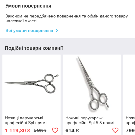
Умови повернення
Законом не передбачено повернення та обмін даного товару
належної якості
Всі умови повернення
Подібні товари компанії
Ножиці перукарські
Ножиці перукарські
Ножи
професійні Spl прямі
професійні Spl 5.5 прямі
проф
1 119,30
614
799
₴
₴
1 599 ₴