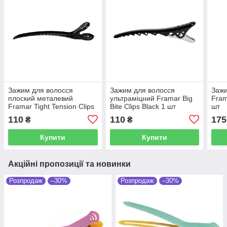
Зажим для волосся
Зажим для волосся
Зажи
плоский металевий
ультраміцний Framar Big
Fram
Framar Tight Tension Clips
Bite Clips Black 1 шт
шт
Black 1 шт
110
110
175
₴
₴
Купити
Купити
Акційні пропозиції та новинки
Розпродаж
–30%
Розпродаж
–30%