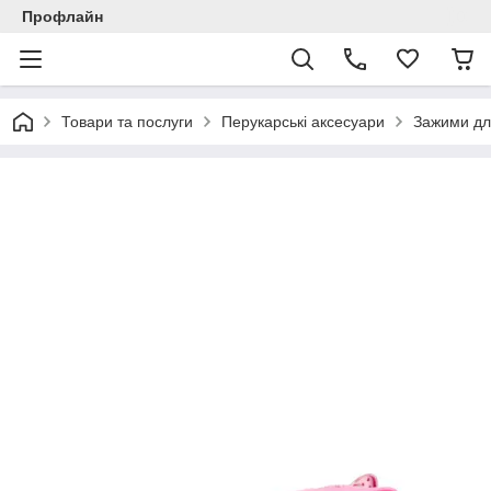
Профлайн
Товари та послуги
Перукарські аксесуари
Зажими дл